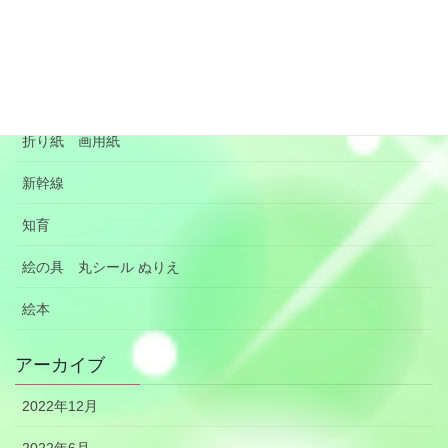
リメイク 子供服 便利グッズ
季節の行事 沸騰ワード
手作りのおもちゃ
折り紙 画用紙
新幹線
知育
絵の具 丸シール ぬりえ
絵本
アーカイブ
2022年12月