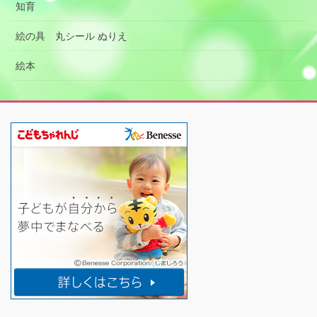
知育
絵の具 丸シール ぬりえ
絵本