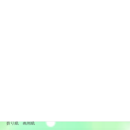
カテゴリー
DIY
ブログ
プログラミング PC
マスキングテープ
メルちゃんグッズ
リメイク 子供服 便利グッズ
季節の行事 沸騰ワード
手作りのおもちゃ
折り紙 画用紙