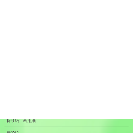
カテゴリー
DIY
ブログ
プログラミング PC
マスキングテープ
メルちゃんグッズ
リメイク 子供服 便利グッズ
季節の行事 沸騰ワード
手作りのおもちゃ
折り紙 画用紙