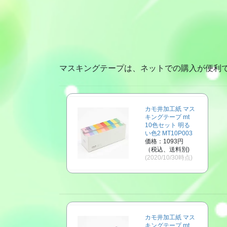
マスキングテープは、ネットでの購入が便利
カモ井加工紙 マス
キングテープ mt
10色セット 明る
い色2 MT10P003
価格：1093円
（税込、送料別)
(2020/10/30時点)
カモ井加工紙 マス
キングテープ mt