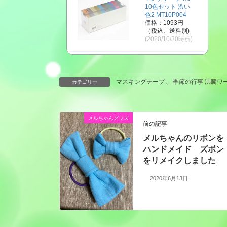
10色セット 渋い
色2 MT10P004
価格：1093円
（税込、送料別)
(2020/10/30時点)
マスキングテープ
、
季節の行事 沸騰ワ
カテゴリー
メルちゃんグッズ
前の記事
メルちゃんのリボンを
ハンドメイド ズボン
をリメイクしました
2020年6月13日