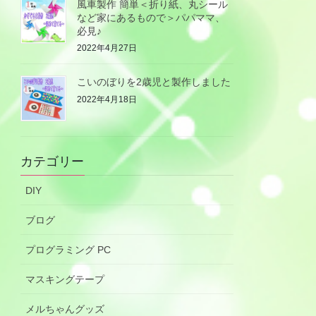
風車製作 簡単＜折り紙、丸シール
など家にあるもので＞パパママ、
必見♪
2022年4月27日
こいのぼりを2歳児と製作しました
2022年4月18日
カテゴリー
DIY
ブログ
プログラミング PC
マスキングテープ
メルちゃんグッズ