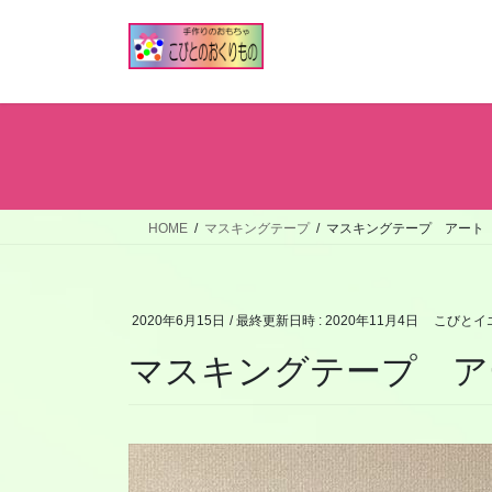
コ
ナ
ン
ビ
テ
ゲ
ン
ー
ツ
シ
へ
ョ
ス
ン
キ
に
ッ
移
HOME
マスキングテープ
マスキングテープ アート
プ
動
2020年6月15日
/ 最終更新日時 :
2020年11月4日
こびとイ
マスキングテープ ア