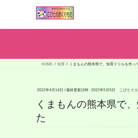
コ
ナ
ン
ビ
テ
ゲ
ン
ー
ツ
シ
へ
ョ
ス
ン
キ
に
ッ
移
HOME
知育
くまもんの熊本県で、知育ドリルを作っ
プ
動
2022年4月14日
/ 最終更新日時 :
2022年5月5日
こびとイエ
くまもんの熊本県で、
た