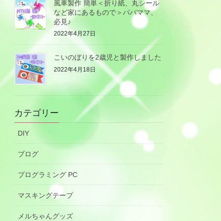
風車製作 簡単＜折り紙、丸シール
など家にあるもので＞パパママ、
必見♪
2022年4月27日
こいのぼりを2歳児と製作しました
2022年4月18日
カテゴリー
DIY
ブログ
プログラミング PC
マスキングテープ
メルちゃんグッズ