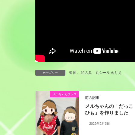
知育
、
絵の具 丸シール ぬりえ
カテゴリー
メルちゃんグッズ
前の記事
メルちゃんの「だっこ
ひも」を作りました
2022年2月3日