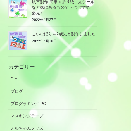
風車製作 簡単＜折り紙、丸シール
など家にあるもので＞パパママ、
必見♪
2022年4月27日
こいのぼりを2歳児と製作しました
2022年4月18日
カテゴリー
DIY
ブログ
プログラミング PC
マスキングテープ
メルちゃんグッズ