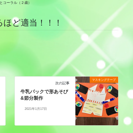
とコーラル（２歳）
るほど適当！！！
マスキングテープ
次の記事
牛乳パックで形あそび
&節分製作
2021年1月17日