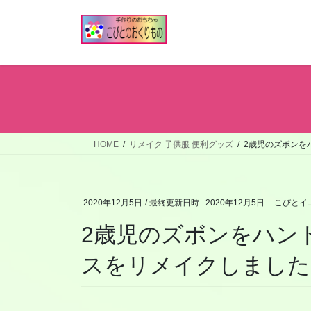
コ
ナ
ン
ビ
テ
ゲ
ン
ー
ツ
シ
へ
ョ
ス
ン
キ
に
ッ
移
HOME
リメイク 子供服 便利グッズ
2歳児のズボンを
プ
動
2020年12月5日
/ 最終更新日時 :
2020年12月5日
こびとイ
2歳児のズボンをハン
スをリメイクしました